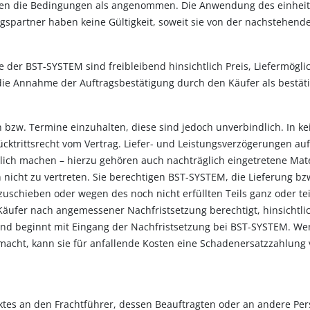
lten die Bedingungen als angenommen. Die Anwendung des einheitl
spartner haben keine Gültigkeit, soweit sie von der nachstehen
der BST-SYSTEM sind freibleibend hinsichtlich Preis, Liefermöglich
die Annahme der Auftragsbestätigung durch den Käufer als bestäti
 bzw. Termine einzuhalten, diese sind jedoch unverbindlich. In 
ücktrittsrecht vom Vertrag. Liefer- und Leistungsverzögerungen au
ich machen – hierzu gehören auch nachträglich eingetretene Mate
n nicht zu vertreten. Sie berechtigen BST-SYSTEM, die Lieferung b
uschieben oder wegen des noch nicht erfüllten Teils ganz oder te
Käufer nach angemessener Nachfristsetzung berechtigt, hinsichtlic
und beginnt mit Eingang der Nachfristsetzung bei BST-SYSTEM. We
acht, kann sie für anfallende Kosten eine Schadenersatzzahlung 
ktes an den Frachtführer, dessen Beauftragten oder an andere Pe