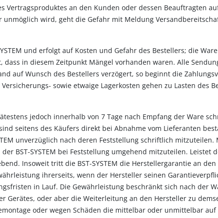
es Vertragsproduktes an den Kunden oder dessen Beauftragten au
 unmöglich wird, geht die Gefahr mit Meldung Versandbereitscha
-SYSTEM und erfolgt auf Kosten und Gefahr des Bestellers; die War
st, dass in diesem Zeitpunkt Mängel vorhanden waren. Alle Sendun
rsand auf Wunsch des Bestellers verzögert, so beginnt die Zahlungs
 Versicherungs- sowie etwaige Lagerkosten gehen zu Lasten des Be
pätestens jedoch innerhalb von 7 Tage nach Empfang der Ware schr
sind seitens des Käufers direkt bei Abnahme vom Lieferanten bes
EM unverzüglich nach deren Feststellung schriftlich mitzuteilen. M
 der BST-SYSTEM bei Feststellung umgehend mitzuteilen. Leistet der
d. Insoweit tritt die BST-SYSTEM die Herstellergarantie an den 
währleistung ihrerseits, wenn der Hersteller seinen Garantieverpf
gsfristen in Lauf. Die Gewährleistung beschränkt sich nach der W
 Gerätes, oder aber die Weiterleitung an den Hersteller zu dems
Demontage oder wegen Schäden die mittelbar oder unmittelbar auf