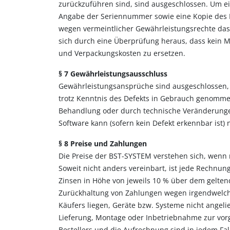
zurückzuführen sind, sind ausgeschlossen. Um ei
Angabe der Seriennummer sowie eine Kopie des L
wegen vermeintlicher Gewährleistungsrechte das
sich durch eine Überprüfung heraus, dass kein Ma
und Verpackungskosten zu ersetzen.
§ 7 Gewährleistungsausschluss
Gewährleistungsansprüche sind ausgeschlossen, w
trotz Kenntnis des Defekts in Gebrauch genomme
Behandlung oder durch technische Veränderungen 
Software kann (sofern kein Defekt erkennbar ist
§ 8 Preise und Zahlungen
Die Preise der BST-SYSTEM verstehen sich, wenn
Soweit nicht anders vereinbart, ist jede Rechnung
Zinsen in Höhe von jeweils 10 % über dem geltend
Zurückhaltung von Zahlungen wegen irgendwelche
Käufers liegen, Geräte bzw. Systeme nicht angeli
Lieferung, Montage oder Inbetriebnahme zur vo
Bestellers und die Aufrechnung sind in jedem Fal