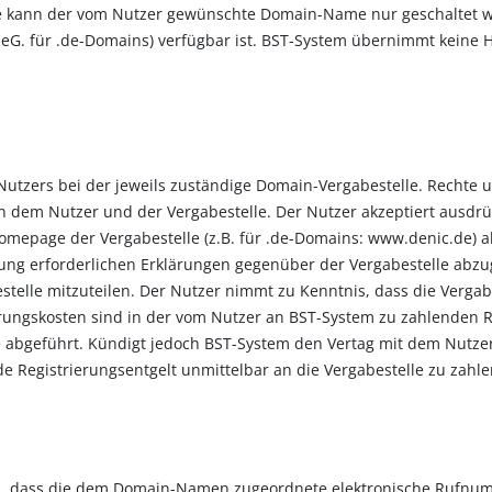
e kann der vom Nutzer gewünschte Domain-Name nur geschaltet we
C eG. für .de-Domains) verfügbar ist. BST-System übernimmt keine
tzers bei der jeweils zuständige Domain-Vergabestelle. Rechte 
 dem Nut­zer und der Vergabestelle. Der Nutzer akzeptiert ausdrück
omepage der Vergabestelle (z.B. für .de-Domains: www.denic.de) a
erung erforderlichen Erklärungen gegenüber der Vergabestelle a
stelle mitzuteilen. Der Nutzer nimmt zu Kenntnis, dass die Vergabe
erungskosten sind in der vom Nutzer an BST-System zu zahlenden R
le abgeführt. Kündigt jedoch BST-System den Vertag mit dem Nutz
de Registrierungsentgelt unmittelbar an die Vergabestelle zu zahle
s, dass die dem Domain-Namen zugeordnete elektronische Rufnumm