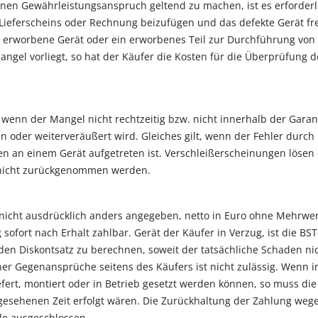
nen Gewährleistungsanspruch geltend zu machen, ist es erforderl
ieferscheins oder Rechnung beizufügen und das defekte Gerät fre
 erworbene Gerät oder ein erworbenes Teil zur Durchführung von
ngel vorliegt, so hat der Käufer die Kosten für die Überprüfung de
enn der Mangel nicht rechtzeitig bzw. nicht innerhalb der Garant
n oder weiterveräußert wird. Gleiches gilt, wenn der Fehler dur
an einem Gerät aufgetreten ist. Verschleißerscheinungen lösen e
) nicht zurückgenommen werden.
 nicht ausdrücklich anders angegeben, netto in Euro ohne Mehrwer
 sofort nach Erhalt zahlbar. Gerät der Käufer in Verzug, ist die 
en Diskontsatz zu berechnen, soweit der tatsächliche Schaden nic
r Gegenansprüche seitens des Käufers ist nicht zulässig. Wenn i
efert, montiert oder in Betrieb gesetzt werden können, so muss die
rgesehenen Zeit erfolgt wären. Die Zurückhaltung der Zahlung w
le ausgeschlossen.