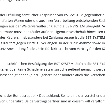
w. der Erfüllung sämtlicher Ansprüche von BST-SYSTEM gegenüber 
 gelieferten Waren oder die aus ihrer Verarbeitung entstehenden
erungen aus der Weiterveräußerung auf die BST-SYSTEM übergeht.
rbehaltsware muss der Käufer auf den Eigentumsvorbehalt hinweise
 des Käufers, insbesondere bei Zahlungsverzug ist die BST-SYSTE
s Käufers gegen Dritte zu verlangen. In der Zurücknahme sowie i
etz Anwendung findet, kein Rücktrittsrecht vom Vertrag für den K
hen schriftlichen Bestätigung der BST-SYSTEM. Sofern die BST-SYS
 gegenüber keine Schadenersatzansprüche geltend gemacht werden.
beschädigt haben (hierzu gehört insbesondere auch das Versehen 
Recht der Bundesrepublik Deutschland. Sollte eine der vorstehen
avon unberührt. Beide Vertragspartner sind in diesem Fall verpfli